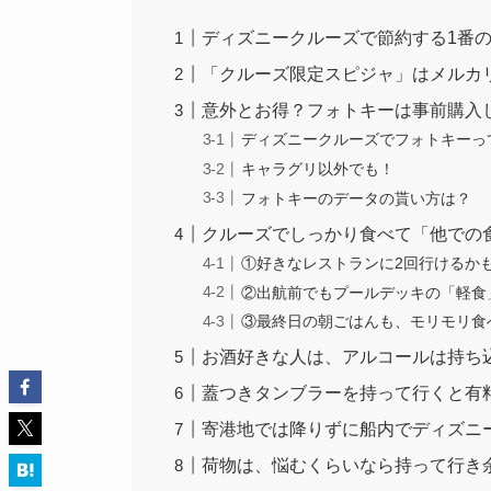
ディズニークルーズで節約する1番
「クルーズ限定スピジャ」はメルカリ
意外とお得？フォトキーは事前購入
ディズニークルーズでフォトキーっ
キャラグリ以外でも！
フォトキーのデータの貰い方は？
クルーズでしっかり食べて「他での
①好きなレストランに2回行けるか
②出航前でもプールデッキの「軽食
③最終日の朝ごはんも、モリモリ食
お酒好きな人は、アルコールは持ち
蓋つきタンブラーを持って行くと有
寄港地では降りずに船内でディズニ
荷物は、悩むくらいなら持って行き